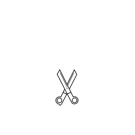
Tags:
Art
Barber
Beard
Share:
Leave a Comment
Du musst
angemeldet
sein, um einen Kommentar
abzugeben.
Search